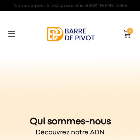
"barre-de-pivot.fr" est un site officiel SEMI FERMETURES
0
Basculer
la
navigation
Qui sommes-nous
Découvrez notre ADN