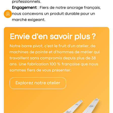
professionnels.
Engagement
: Fiers de notre ancrage français,
nous concevons un produit durable pour un
marché exigeant.
Envie d'en savoir plus ?
Notre barre pivot, c'est le fruit d'un atelier, de
machines de pointe et d'hommes de métier qui
travaillent sans compromis depuis plus de 38
ans. Une fabrication 100 % française que nous
sommes fiers de vous présenter.
Explorez notre atelier